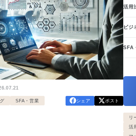
活用
ビジ
SF
.07.21
グ
SFA・営業
シェア
ポスト
リ
活