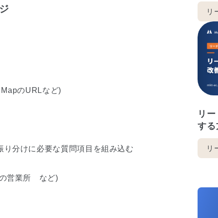
ジ
リ
MapのURLなど)
リー
する
リ
振り分けに必要な質問項目を組み込む
の営業所 など)