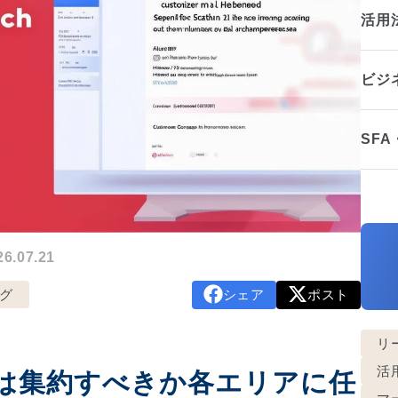
活用
ビジ
SF
.07.21
グ
シェア
ポスト
リ
活
は集約すべきか各エリアに任