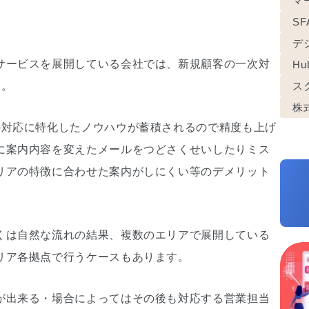
マ
S
デ
サービスを展開している会社では、新規顧客の一次対
Hu
す。
ス
株
の対応に特化したノウハウが蓄積されるので精度も上げ
に案内内容を変えたメールをつどさくせいしたりミス
リアの特徴に合わせた案内がしにくい等のデメリット
くは自然な流れの結果、複数のエリアで展開している
リア各拠点で行うケースもあります。
が出来る・場合によってはその後も対応する営業担当