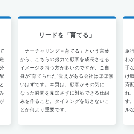
リードを「育てる」
て
「ナーチャリング＝育てる」という言葉
旅
逆
から、こちらの努力で顧客を成長させる
わ
分
イメージを持つ方が多いのですが、ご自
手
配
身が"育てられた"覚えがある会社はほぼ無
け
と
いはずです。本質は、顧客がその気に
斉
み
なった瞬間を見逃さずに対応できる仕組
れ
が
みを作ること。タイミングを逃さないこ
す
とが何より重要です。
ル