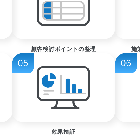
顧客検討ポイントの整理
施
05
06
効果検証