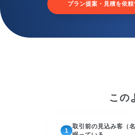
プラン提案・見積を依頼
この
取引前の見込み客（名
1
眠っている