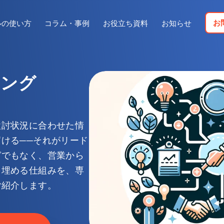
お
ルの使い方
コラム・事例
お役立ち資料
お知らせ
リング
検討状況に合わせた情
ける──それがリード
ガでもなく、営業から
を埋める仕組みを、専
ご紹介します。