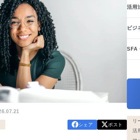
活用
ビジ
SF
.07.21
リ
シェア
ポスト
活